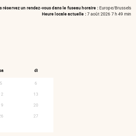
 réservez un rendez-vous dans le fuseau horaire :
Europe/Brussels
Heure locale actuelle :
7 août 2026 7 h 49 min
AVANCER OCTOBRE 2026 }
sa
di
5
6
12
13
19
20
26
27