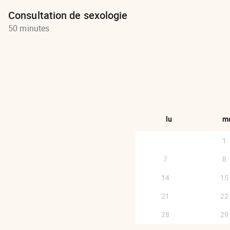
Consultation de sexologie
50 minutes
lu
m
1
7
8
14
15
21
22
28
29